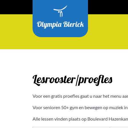
Ga
naar
de
Olympia Blerick
inhoud
Lesrooster/proefles
Voor een gratis proefles gaat u naar het menu aa
Voor senioren 50+ gym en bewegen op muziek inl
Alle lessen vinden plaats op Boulevard Hazenka