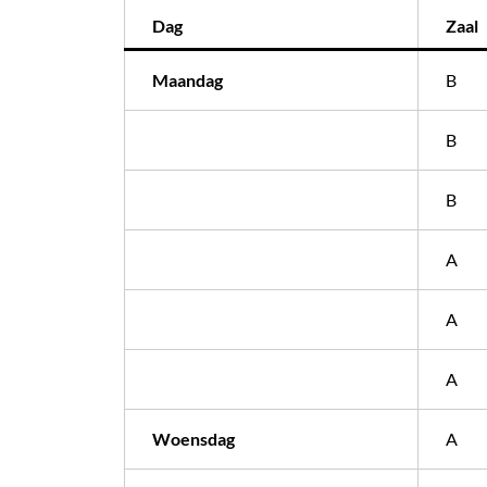
Dag
Zaal
Maandag
B
B
B
A
A
A
Woensdag
A